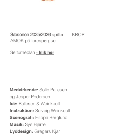
Turnéperiode
Sæsonen 2025/2026
spiller KROP
AMOK på forespørgsel.
Se turnéplan
-
klik her
Bag forestillingen
Sofie Pallesen
Medvirkende:
og Jesper Pedersen
Pallesen & Weinkouff
Idé:
Solveig Weinkouff
Instruktion:
Filippa Berglund
Scenografi:
Sys Bjerre
Musik:
Gregers Kjar
Lyddesign: