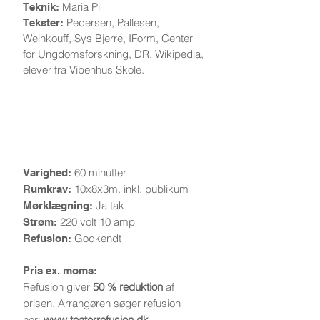
Maria Pi
Teknik:
Pedersen, Pallesen,
Tekster:
Weinkouff, Sys Bjerre, IForm, Center
for Ungdomsforskning, DR, Wikipedia,
elever fra Vibenhus Skole.
Information
60 minutter
Varighed:
10x8x3m. inkl. publikum
Rumkrav:
Ja tak
Mørklægning:
220 volt 10 amp
Strøm:
Godkendt
Refusion:
Pris ex. moms:
Refusion giver
50 % reduktion
af
prisen.
Arrangøren søger refusion
her:
www.teaterrefusion.dk