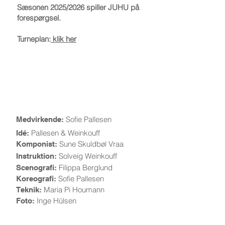
Sæsonen 2025
/2026 spiller JUHU på
forespørgsel.
Turneplan:
klik her​
Bag forestillingen
Sofie Pallesen
Medvirkende:
Pallesen & Weinkouff
Idé:
Sune Skuldbøl Vraa
Komponist:
Solveig Weinkouff
Instruktion:
Filippa Berglund
Scenografi:
Sofie Pallesen
Koreografi:
Maria Pi Houmann
Teknik:
Inge Hülsen
Foto: