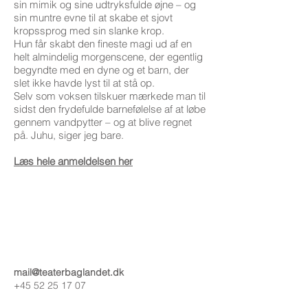
sin mimik og sine udtryksfulde øjne – og
sin muntre evne til at skabe et sjovt
kropssprog med sin slanke krop.
Hun får skabt den fineste magi ud af en
helt almindelig morgenscene, der egentlig
begyndte med en dyne og et barn, der
slet ikke havde lyst til at stå op.
Selv som voksen tilskuer mærkede man til
sidst den frydefulde barnefølelse af at løbe
gennem vandpytter – og at blive regnet
på. Juhu, siger jeg bare.
Læs hele anmeldelsen her
mail@teaterbaglandet.dk
+45 52 25 17 07